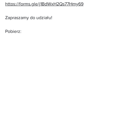
https://forms.gle/j1BdWxH2Qs77Hmy69
Zapraszamy do udziału!
Pobierz:
.pdf
Pismo SGiPW_212_W 20.08.2025 - zaproszenie na kon
Pobierz PDF • 226KB
Program konferencji - 08.09.2025
.pdf
Pobierz PDF • 259KB
Zobacz wszystkie
Ostatnie posty