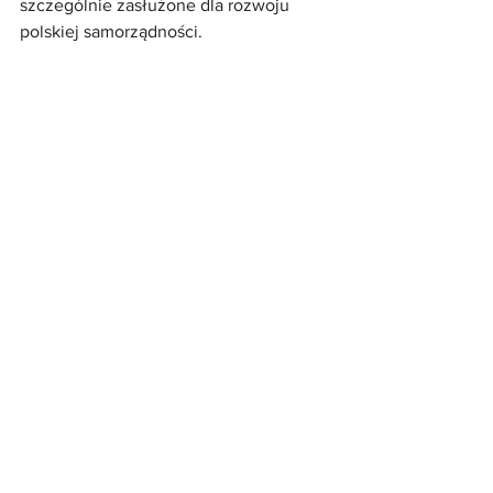
szczególnie zasłużone dla rozwoju 
polskiej samorządności.
Notatka ze spotkania KWRiST 24.06.26
.pdf
Pobierz PDF • 164KB