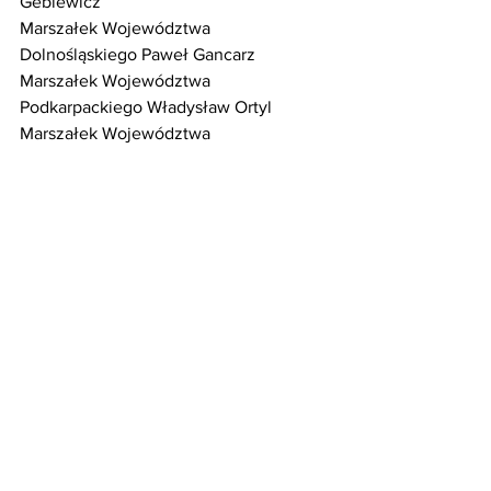
Geblewicz
Marszałek Województwa 
Dolnośląskiego Paweł Gancarz
Marszałek Województwa 
Podkarpackiego Władysław Ortyl
Marszałek Województwa 
Mazowieckiego Adam Struzik
Marszałek Województwa Lubelskiego 
Jarosław Stawiarski
Obszar Metropolitalny Gdańsk-Gdynia-
Sopot
Szczegóły 
oraz formularz zgłoszeniowy 
dostępne są na stronie organizatora: 
https://www.instytutpe.pl/konkurs-jst-
2026/
.